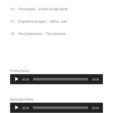
16 – The Equals – Police On My Back
17 – Orquestra Aragon – Señor Juez
18 – The Exitements – The Hammer
Prima Parte:
Audio
00:00
00:00
Player
Seconda Parte:
Audio
00:00
00:00
Player