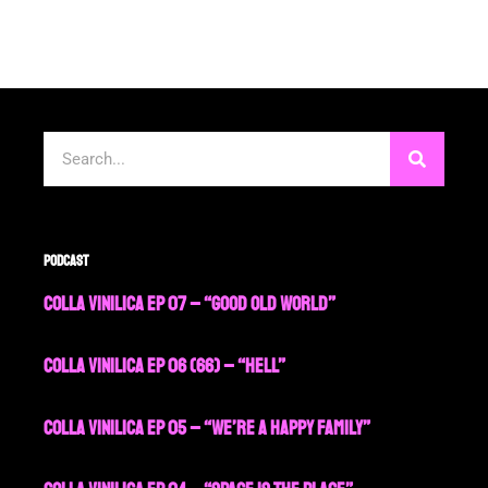
Cerca
Podcast
Colla Vinilica EP 07 – “Good Old World”
Colla Vinilica EP 06 (66) – “Hell”
Colla Vinilica EP 05 – “We’re a Happy Family”