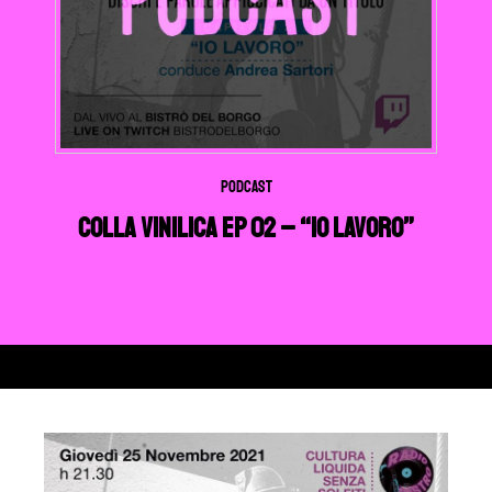
Podcast
Colla Vinilica EP 02 – “Io Lavoro”